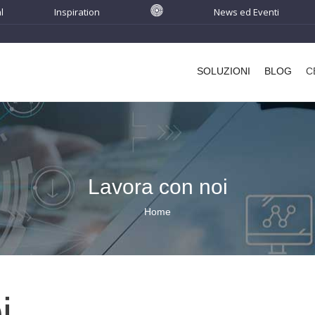
l
Inspiration
News ed Eventi
Main
navigation
SOLUZIONI
BLOG
C
Lavora con noi
Home
Briciole
di
pane
i