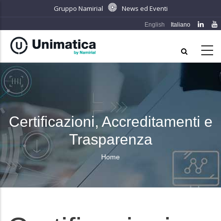
Salta
Gruppo Namirial
News ed Eventi
al
English
Italiano
contenuto
principale
Certificazioni, Accreditamenti e
Trasparenza
Home
Briciole
di
pane