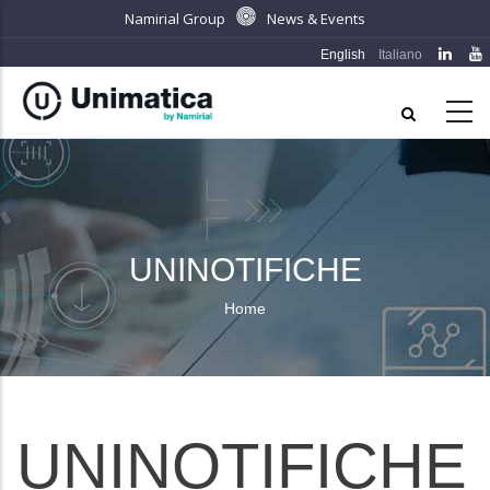
Skip
Namirial Group
News & Events
to
English
Italiano
main
content
UNINOTIFICHE
Home
Breadcrumb
UNINOTIFICHE