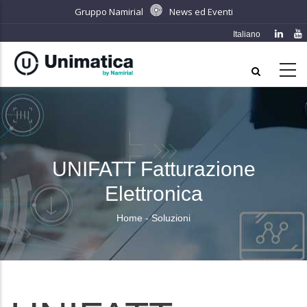
Salta
Gruppo Namirial
News ed Eventi
al
Italiano
contenuto
principale
UNIFATT Fatturazione
Elettronica
Home
Soluzioni
Briciole
di
pane