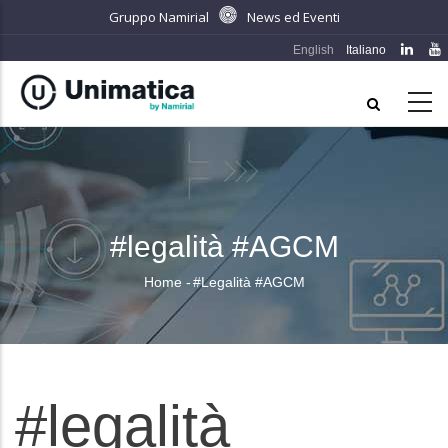
Salta
Gruppo Namirial
News ed Eventi
al
English
Italiano
contenuto
principale
#legalità #AGCM
Home
-
#legalità #AGCM
Briciole
di
pane
#legalità