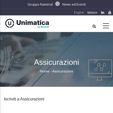
Salta
Gruppo Namirial
News ed Eventi
al
English
Italiano
contenuto
principale
Assicurazioni
Home
-
Assicurazioni
Briciole
di
pane
Iscriviti a Assicurazioni