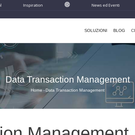
l
Inspiration
News ed Eventi
Main
navigation
SOLUZIONI
BLOG
C
Data Transaction Management
Home
-
Data Transaction Management
Briciole
di
pane
tion Management