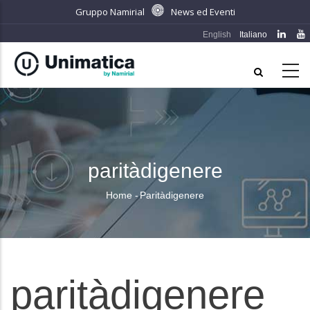
Salta
Gruppo Namirial
News ed Eventi
al
English
Italiano
contenuto
principale
paritàdigenere
Home
-
Paritàdigenere
Briciole
di
pane
paritàdigenere