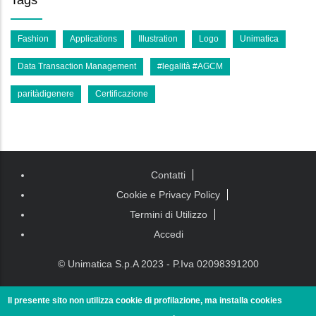
Fashion
Applications
Illustration
Logo
Unimatica
Data Transaction Management
#legalità #AGCM
paritàdigenere
Certificazione
Piè di
Contatti
pagina
Cookie e Privacy Policy
Termini di Utilizzo
Accedi
© Unimatica S.p.A 2023 - P.Iva 02098391200
Il presente sito non utilizza cookie di profilazione, ma installa cookies