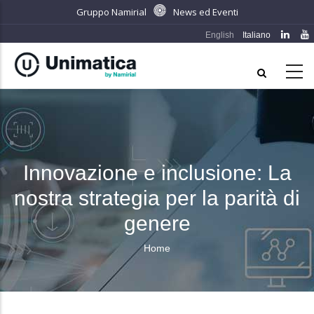
Salta
Gruppo Namirial
News ed Eventi
al
English
Italiano
contenuto
principale
Innovazione e inclusione: La
nostra strategia per la parità di
genere
Home
Briciole
di
pane